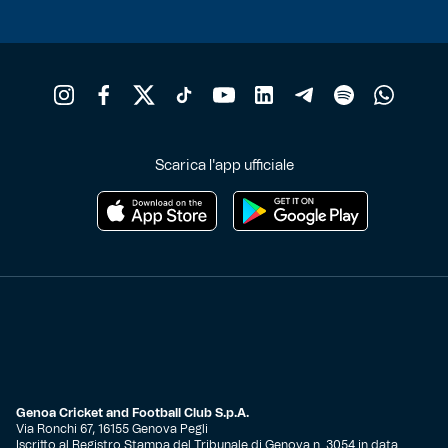
Robe di Kappa x Genoa
Vintage Collection
Red&Blue Voices
Scarica l'app ufficiale
Kids
Accessori
Party
Outlet
Genoa Cricket and Football Club S.p.A.
Via Ronchi 67, 16155 Genova Pegli
Caffè Boasi x Genoa
Iscritto al Registro Stampa del Tribunale di Genova n. 3054 in data