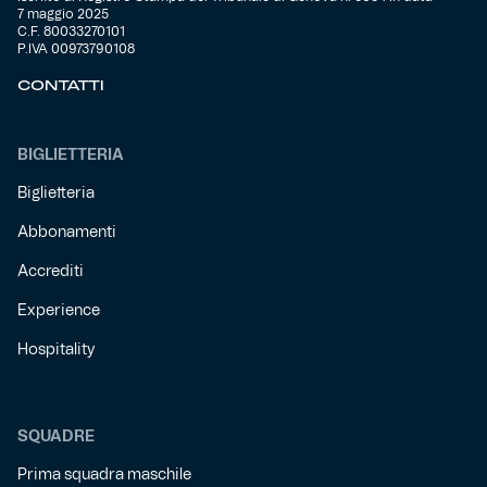
7 maggio 2025
C.F. 80033270101
Helan x Genoa
P.IVA 00973790108
CONTATTI
Isolani x Genoa
BIGLIETTERIA
Gift Card Online Store
Biglietteria
Fortissimo batte il mio cuor
Abbonamenti
Accrediti
Experience
Hospitality
SQUADRE
Prima squadra maschile