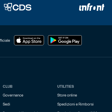
opzioni
possono
essere
scelte
nella
pagina
del
prodotto
ficiale
CLUB
UTILITIES
Governance
Store online
Sedi
Spedizioni e Rimborsi