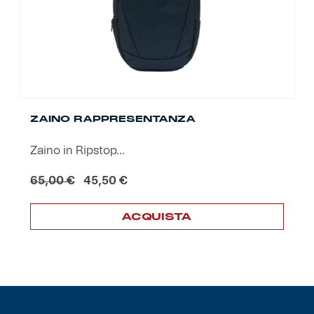
ZAINO RAPPRESENTANZA
Zaino in Ripstop...
Il
Il
65,00
€
45,50
€
prezzo
prezzo
originale
attuale
ACQUISTA
era:
è:
65,00 €.
45,50 €.