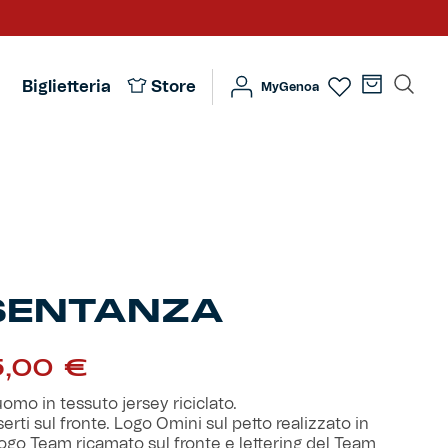
Biglietteria
Store
MyGenoa
SENTANZA
Fascia
5,00
€
di
prezzo:
mo in tessuto jersey riciclato.
da
serti sul fronte. Logo Omini sul petto realizzato in
34,90 €
 logo Team ricamato sul fronte e lettering del Team