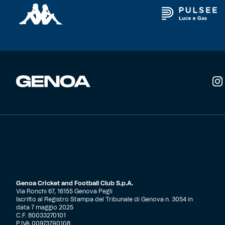
opzioni
possono
essere
scelte
nella
pagina
del
prodotto
Genoa Cricket and Football Club S.p.A.
Via Ronchi 67, 16155 Genova Pegli
Iscritto al Registro Stampa del Tribunale di Genova n. 3054 in
data 7 maggio 2025
C.F. 80033270101
P.IVA 00973790108