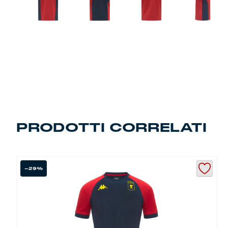
Robe di Kappa x Genoa
Vintage Collection
Red&Blue Voices
Kids
PRODOTTI CORRELATI
Accessori
Party
-29%
Outlet
Caffè Boasi x Genoa