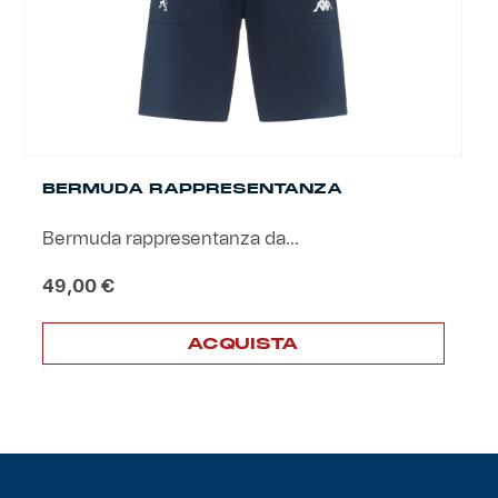
BERMUDA RAPPRESENTANZA
Bermuda rappresentanza da...
49,00
€
ACQUISTA
Questo
prodotto
ha
più
varianti.
Le