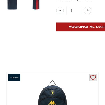
T-
-
+
shirt
Rappresentanza
quantità
AGGIUNGI AL CAR
-30%