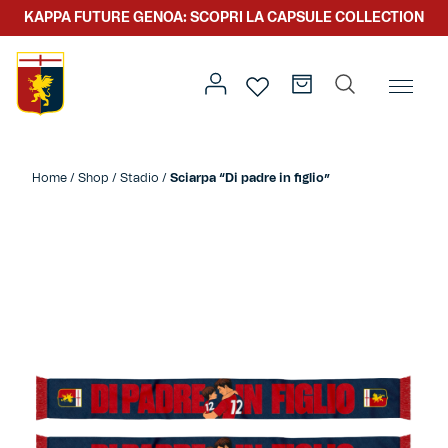
KAPPA FUTURE GENOA: SCOPRI LA CAPSULE COLLECTION
Home
/
Altro
/
Accessori
/ Sciarpa “Di padre in figlio”
Home
/
Shop
/
Stadio
/
Sciarpa “Di padre in figlio”
Prima squadra
Kit gara
Primavera
Kappa Futur Genoa
Settore giovanile
Genoa x Genova
Kombat XXV
Prima squadra
Genoa x Rolling Stone