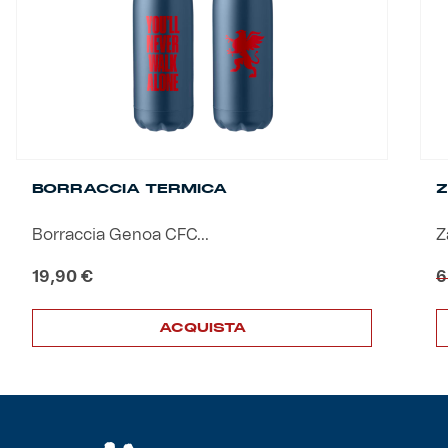
Helan x Genoa
Isolani x Genoa
Gift Card Online Store
BORRACCIA TERMICA
Z
Fortissimo batte il mio cuor
Borraccia Genoa CFC...
Z
19,90
€
6
ACQUISTA