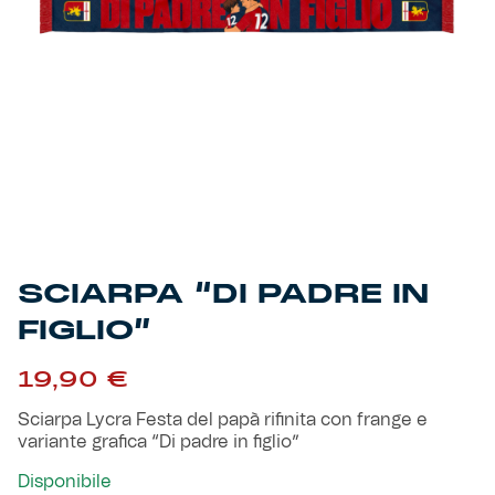
Primavera
Training
Settore giovanile
Pre Match
Rappresentanza
Genoa for Special
Genoa Academy
Tacchettee Collection
SCIARPA “DI PADRE IN
FIGLIO”
Urban Collection
19,90
€
Throwback Duemila
Sciarpa Lycra Festa del papà rifinita con frange e
variante grafica “Di padre in figlio”
Sebago x Genoa
Disponibile