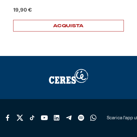
19,90
€
ACQUISTA
Scarica l'app uf