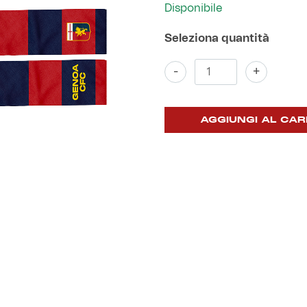
Disponibile
Sciarpa
-
+
Lycra
riga
rossoblu
quantità
AGGIUNGI AL CAR