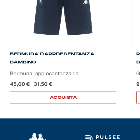
BERMUDA RAPPRESENTANZA
P
BAMBINO
B
Bermuda rappresentanza da...
G
Il
Il
45,00
€
31,50
€
9
prezzo
prezzo
originale
attuale
ACQUISTA
era:
è:
Questo
Q
45,00 €.
31,50 €.
prodotto
p
ha
h
più
p
varianti.
v
Le
L