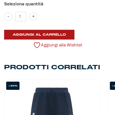
Helan x Genoa
Pantalone
-
+
Rappresentanza
Bambino
Isolani x Genoa
quantità
AGGIUNGI AL CARRELLO
Gift Card Online Store
Aggiungi alla Wishlist
Fortissimo batte il mio cuor
PRODOTTI CORRELATI
-30%
-