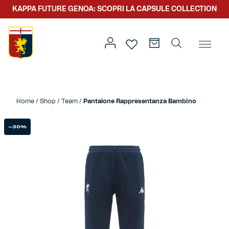
KAPPA FUTURE GENOA: SCOPRI LA CAPSULE COLLECTION
Home
/
Abbigliamento
/
Kids
/ Pantalone Rappresentanza
Bambino
Home
/
Shop
/
Team
/
Pantalone Rappresentanza Bambino
Prima squadra
Kit gara
-30%
Primavera
Kappa Futur Genoa
Settore giovanile
Genoa x Genova
Kombat XXV
Prima squadra
Genoa x Rolling Stone