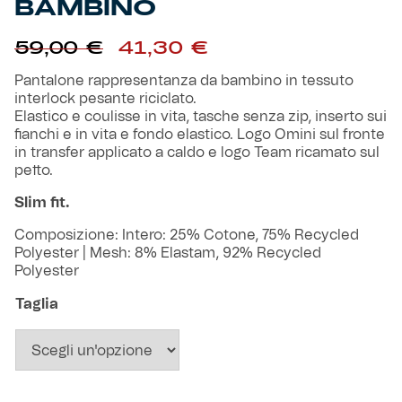
BAMBINO
Robe di Kappa x Genoa
Il
Il
59,00
€
41,30
€
prezzo
prezzo
Vintage Collection
originale
attuale
Pantalone rappresentanza da bambino in tessuto
era:
è:
interlock pesante riciclato.
Red&Blue Voices
59,00 €.
41,30 €.
Elastico e coulisse in vita, tasche senza zip, inserto sui
fianchi e in vita e fondo elastico. Logo Omini sul fronte
in transfer applicato a caldo e logo Team ricamato sul
Kids
petto.
Slim fit.
Composizione: Intero: 25% Cotone, 75% Recycled
Accessori
Polyester | Mesh: 8% Elastam, 92% Recycled
Polyester
Party
Taglia
Outlet
Caffè Boasi x Genoa