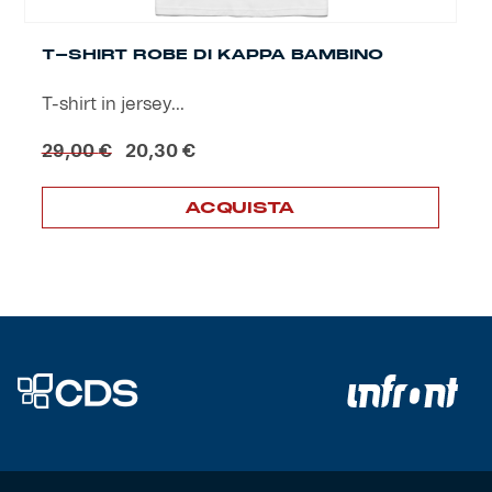
T-SHIRT ROBE DI KAPPA BAMBINO
T-shirt in jersey...
Il
Il
29,00
€
20,30
€
prezzo
prezzo
originale
attuale
ACQUISTA
era:
è:
29,00 €.
20,30 €.
Questo
prodotto
ha
più
varianti.
Le
opzioni
possono
essere
scelte
nella
pagina