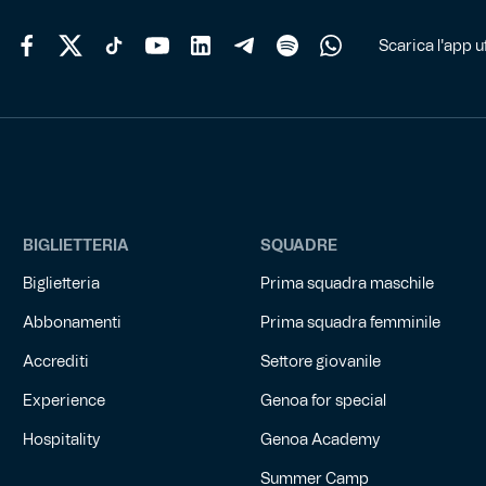
del
prodotto
Scarica l'app uf
BIGLIETTERIA
SQUADRE
Biglietteria
Prima squadra maschile
Abbonamenti
Prima squadra femminile
Accrediti
Settore giovanile
Experience
Genoa for special
Hospitality
Genoa Academy
Summer Camp