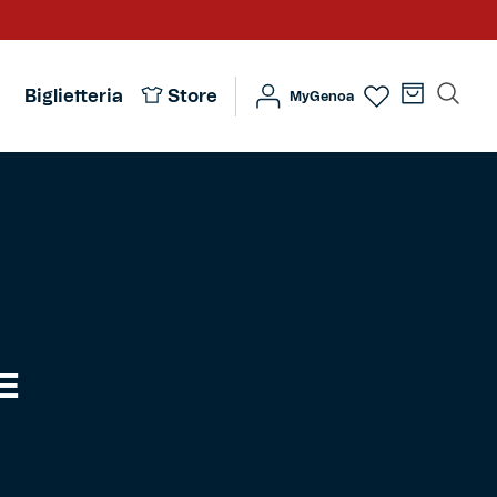
Biglietteria
Store
MyGenoa
E