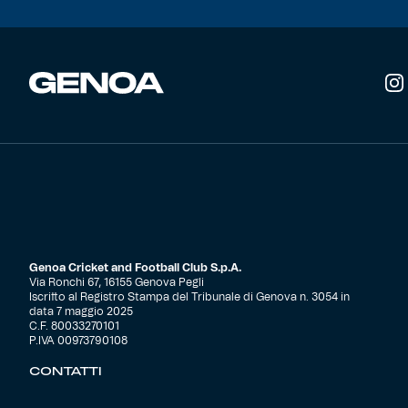
pagina
del
Helan x Genoa
prodotto
Isolani x Genoa
Gift Card Online Store
Fortissimo batte il mio cuor
Genoa Cricket and Football Club S.p.A.
Via Ronchi 67, 16155 Genova Pegli
Iscritto al Registro Stampa del Tribunale di Genova n. 3054 in
data 7 maggio 2025
C.F. 80033270101
P.IVA 00973790108
CONTATTI