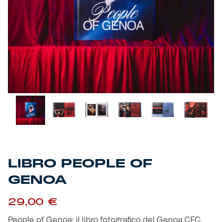
Primavera
Training
Settore giovanile
Pre Match
Rappresentanza
Genoa for Special
Genoa Academy
Tacchettee Collection
Urban Collection
LIBRO PEOPLE OF
GENOA
Throwback Duemila
29,00
€
Sebago x Genoa
People of Genoa: il libro fotografico del Genoa CFC.