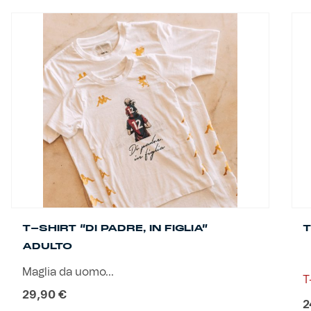
Helan x Genoa
Isolani x Genoa
Gift Card Online Store
Fortissimo batte il mio cuor
T-SHIRT “DI PADRE, IN FIGLIA”
T
ADULTO
Maglia da uomo...
T
29,90
€
2