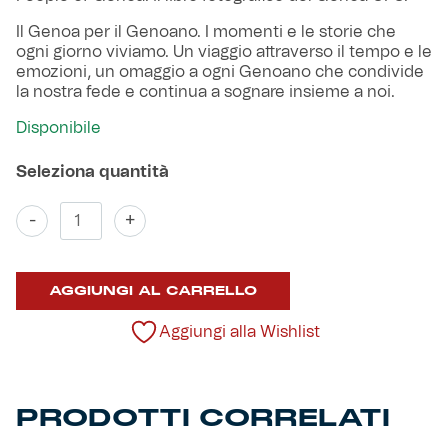
Robe di Kappa x Genoa
Il Genoa per il Genoano. I momenti e le storie che
ogni giorno viviamo. Un viaggio attraverso il tempo e le
Vintage Collection
emozioni, un omaggio a ogni Genoano che condivide
la nostra fede e continua a sognare insieme a noi.
Red&Blue Voices
Disponibile
Kids
Libro
-
+
People
of
Genoa
Accessori
AGGIUNGI AL CARRELLO
quantità
Aggiungi alla Wishlist
Party
Outlet
PRODOTTI CORRELATI
Caffè Boasi x Genoa