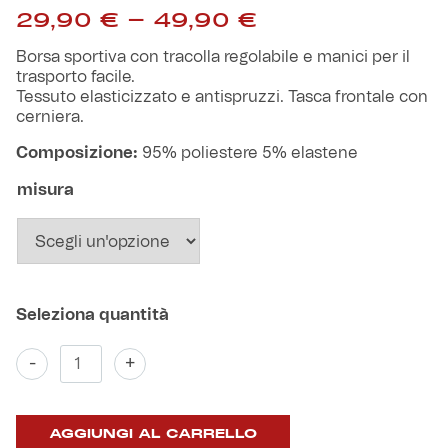
Fascia
Robe di Kappa x Genoa
29,90
€
-
49,90
€
di
prezzo:
Borsa sportiva con tracolla regolabile e manici per il
Vintage Collection
da
trasporto facile.
29,90 €
Tessuto elasticizzato e antispruzzi. Tasca frontale con
a
cerniera.
Red&Blue Voices
49,90 €
Composizione:
95% poliestere 5% elastene
Kids
misura
Accessori
Party
Borsa
-
+
Sportiva
Outlet
Dall'inizio
per
AGGIUNGI AL CARRELLO
sempre
Caffè Boasi x Genoa