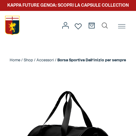
KAPPA FUTURE GENOA: SCOPRI LA CAPSULE COLLECTION
Home
/
Altro
/
Accessori
/ Borsa Sportiva Dall’inizio per
sempre
Home
/
Shop
/
Accessori
/
Borsa Sportiva Dall’inizio per sempre
Prima squadra
Kit gara
Primavera
Kappa Futur Genoa
Settore giovanile
Genoa x Genova
Kombat XXV
Prima squadra
Genoa x Rolling Stone