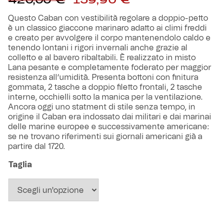
420,00
€
159,90
€
prezzo
prezzo
Robe di Kappa x Genoa
originale
attuale
Questo Caban con vestibilità regolare a doppio-petto
era:
è:
è un classico giaccone marinaro adatto ai climi freddi
Vintage Collection
420,00 €.
159,90 €.
e creato per avvolgere il corpo mantenendolo caldo e
tenendo lontani i rigori invernali anche grazie al
colletto e al bavero ribaltabili. È realizzato in misto
Red&Blue Voices
Lana pesante e completamente foderato per maggior
resistenza all’umidità. Presenta bottoni con finitura
Kids
gommata, 2 tasche a doppio filetto frontali, 2 tasche
interne, occhielli sotto la manica per la ventilazione.
Ancora oggi uno statment di stile senza tempo, in
origine il Caban era indossato dai militari e dai marinai
delle marine europee e successivamente americane:
se ne trovano riferimenti sui giornali americani già a
Accessori
partire dal 1720.
Party
Taglia
Outlet
Caffè Boasi x Genoa