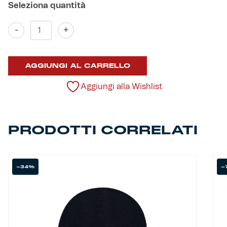
Helan x Genoa
Giacca
-
+
Doppiopetto
Caban
Isolani x Genoa
Sebago
AGGIUNGI AL CARRELLO
quantità
Gift Card Online Store
Aggiungi alla Wishlist
Fortissimo batte il mio cuor
PRODOTTI CORRELATI
-34%
-