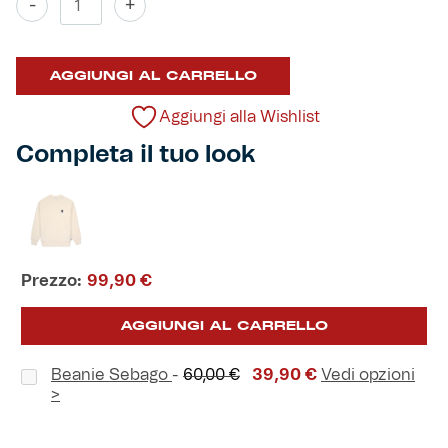
-
+
Lana
Sebago
Helan x Genoa
quantità
AGGIUNGI AL CARRELLO
Isolani x Genoa
Aggiungi alla Wishlist
Gift Card Online Store
Completa il tuo look
Fortissimo batte il mio cuor
Prezzo:
99,90
€
AGGIUNGI AL CARRELLO
Il
Il
Beanie Sebago
-
60,00
€
39,90
€
Vedi opzioni
prezzo
prezzo
>
originale
attuale
era:
è: