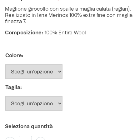
prezzo
prezzo
Robe di Kappa x Genoa
originale
attuale
Maglione girocollo con spalle a maglia calata (raglan).
era:
è:
Realizzato in lana Merinos 100% extra fine con maglia
260,00 €.
99,90 €.
Vintage Collection
finezza 7.
Composizione:
100% Entire Wool
Red&Blue Voices
Kids
Colore:
Accessori
Taglia:
Party
Outlet
Caffè Boasi x Genoa
Maglione