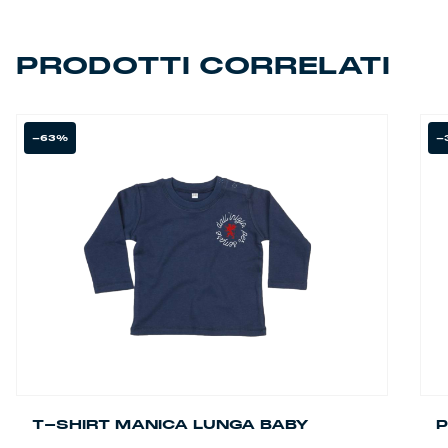
60,00 €.
39,90 €.
PRODOTTI CORRELATI
-63%
-
T-SHIRT MANICA LUNGA BABY
P