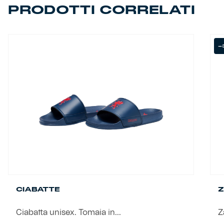
PRODOTTI CORRELATI
Helan x Genoa
-
Isolani x Genoa
Gift Card Online Store
Fortissimo batte il mio cuor
CIABATTE
Z
Ciabatta unisex. Tomaia in...
Z