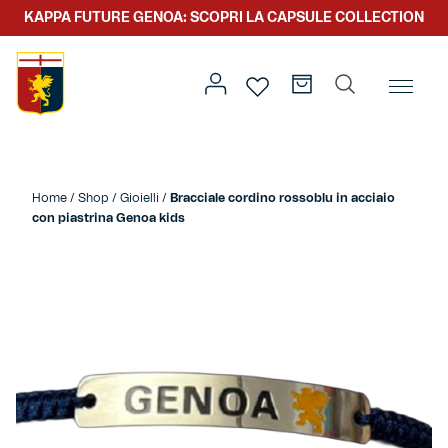
KAPPA FUTURE GENOA: SCOPRI LA CAPSULE COLLECTION
Home
/
Abbigliamento
/
Kids
/ Bracciale cordino rossoblu
in acciaio con piastrina Genoa kids
Home
/
Shop
/
Gioielli
/
Bracciale cordino rossoblu in acciaio
con piastrina Genoa kids
Prima squadra
Kit gara
Primavera
Kappa Futur Genoa
Settore giovanile
Genoa x Genova
Kombat XXV
Prima squadra
Genoa x Rolling Stone