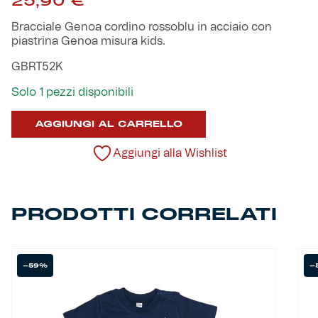
25,90
€
Robe di Kappa x Genoa
Bracciale Genoa cordino rossoblu in acciaio con
piastrina Genoa misura kids.
Vintage Collection
GBRT52K
Red&Blue Voices
Solo 1 pezzi disponibili
Kids
AGGIUNGI AL CARRELLO
Aggiungi alla Wishlist
Accessori
PRODOTTI CORRELATI
Party
-59%
-
Outlet
Caffè Boasi x Genoa