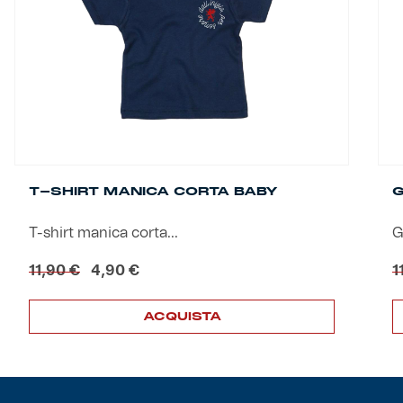
Helan x Genoa
Isolani x Genoa
Gift Card Online Store
Fortissimo batte il mio cuor
T-SHIRT MANICA CORTA BABY
G
T-shirt manica corta...
G
Il
Il
11,90
€
4,90
€
1
prezzo
prezzo
originale
attuale
ACQUISTA
era:
è:
11,90 €.
4,90 €.
Questo
Q
prodotto
p
ha
h
più
p