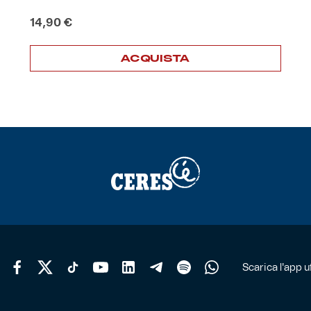
14,90
€
ACQUISTA
Scarica l'app uf