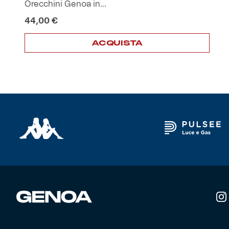
Orecchini Genoa in...
44,00
€
Helan x Genoa
ACQUISTA
Isolani x Genoa
Gift Card Online Store
Fortissimo batte il mio cuor