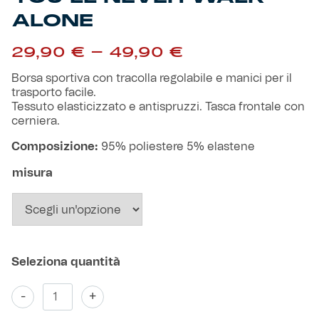
Robe di Kappa x Genoa
ALONE
Fascia
Vintage Collection
29,90
€
-
49,90
€
di
prezzo:
Borsa sportiva con tracolla regolabile e manici per il
Red&Blue Voices
da
trasporto facile.
29,90 €
Tessuto elasticizzato e antispruzzi. Tasca frontale con
a
cerniera.
Kids
49,90 €
Composizione:
95% poliestere 5% elastene
misura
Accessori
Party
Outlet
Borsa
-
+
Sportiva
Caffè Boasi x Genoa
You'll