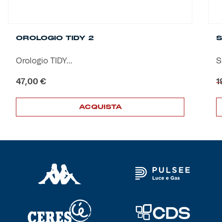
OROLOGIO TIDY 2
Orologio TIDY...
S
47,00
€
1
ACQUISTA