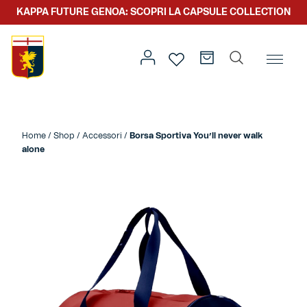
KAPPA FUTURE GENOA: SCOPRI LA CAPSULE COLLECTION
Home
/
Altro
/
Accessori
/ Borsa Sportiva You’ll never walk
alone
Home
/
Shop
/
Accessori
/
Borsa Sportiva You’ll never walk
alone
Prima squadra
Kit gara
Primavera
Kappa Futur Genoa
Settore giovanile
Genoa x Genova
Kombat XXV
Prima squadra
Genoa x Rolling Stone