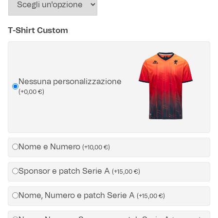
Helan x Genoa
T-Shirt Custom
Isolani x Genoa
Gift Card Online Store
Nessuna personalizzazione
(
+
0,00
€
)
Fortissimo batte il mio cuor
Nome e Numero
(
+
10,00
€
)
Sponsor e patch Serie A
(
+
15,00
€
)
Nome, Numero e patch Serie A
(
+
15,00
€
)