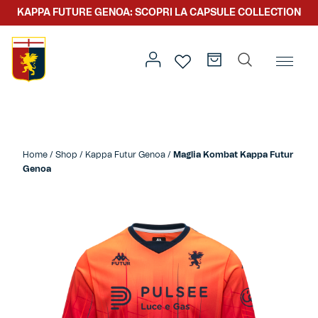
KAPPA FUTURE GENOA: SCOPRI LA CAPSULE COLLECTION
Home
/
Team
/
Kappa Futur Genoa
/ Maglia Kombat Kappa
Futur Genoa
Home
/
Shop
/
Kappa Futur Genoa
/
Maglia Kombat Kappa Futur
Prima squadra
Kit gara
Genoa
Primavera
Kappa Futur Genoa
Settore giovanile
Genoa x Genova
Kombat XXV
Prima squadra
Genoa x Rolling Stone