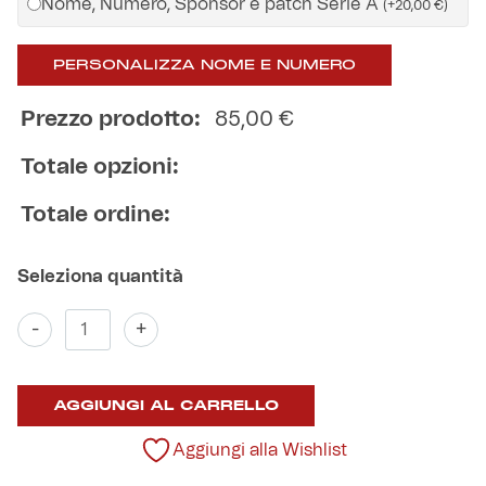
Nome, Numero, Sponsor e patch Serie A
(
+
20,00
€
)
PERSONALIZZA NOME E NUMERO
Prezzo prodotto:
85,00
€
Totale opzioni:
Totale ordine:
Maglia
-
+
Kombat
Kappa
Futur
AGGIUNGI AL CARRELLO
Genoa
quantità
Aggiungi alla Wishlist