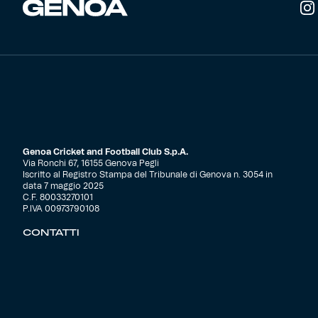
Robe di Kappa x Genoa
Vintage Collection
Red&Blue Voices
Kids
Genoa Cricket and Football Club S.p.A.
Via Ronchi 67, 16155 Genova Pegli
Iscritto al Registro Stampa del Tribunale di Genova n. 3054 in
data 7 maggio 2025
Accessori
C.F. 80033270101
P.IVA 00973790108
CONTATTI
Party
Outlet
Caffè Boasi x Genoa