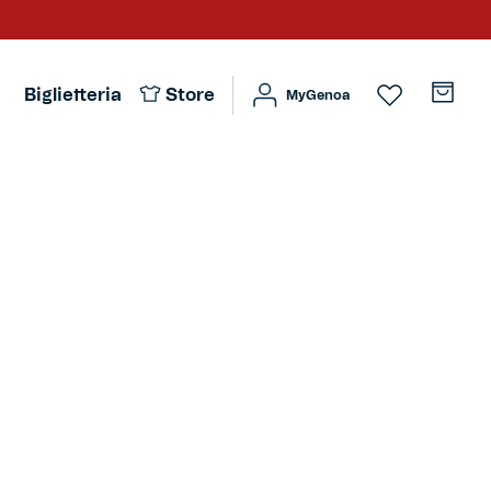
Biglietteria
Store
MyGenoa