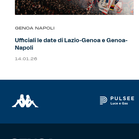
Primavera
Training
GENOA NAPOLI
Settore giovanile
Pre Match
Ufficiali le date di Lazio-Genoa e Genoa-
Rappresentanza
Napoli
14.01.26
Genoa for Special
Genoa Academy
Tacchettee Collection
Urban Collection
Throwback Duemila
Sebago x Genoa