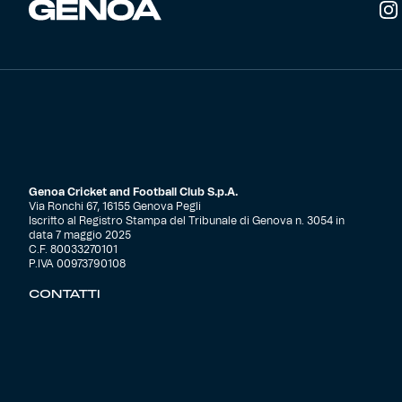
Robe di Kappa x Genoa
Vintage Collection
Red&Blue Voices
Kids
Genoa Cricket and Football Club S.p.A.
Via Ronchi 67, 16155 Genova Pegli
Iscritto al Registro Stampa del Tribunale di Genova n. 3054 in
data 7 maggio 2025
Accessori
C.F. 80033270101
P.IVA 00973790108
CONTATTI
Party
Outlet
Caffè Boasi x Genoa