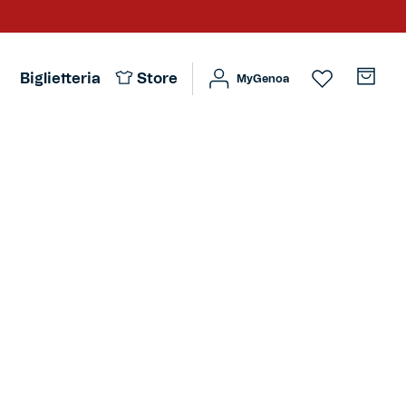
Biglietteria
Store
MyGenoa