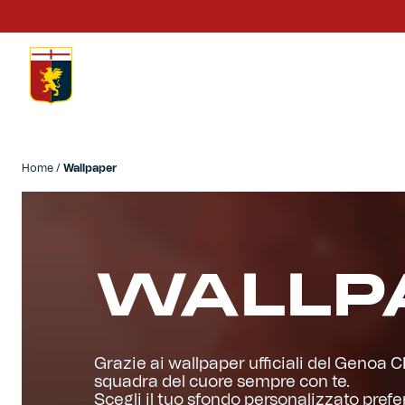
Home
/
Wallpaper
Prima squadra
Kit gara
Primavera
Kappa Futur Genoa
WALLP
Settore giovanile
Genoa x Genova
Kombat XXV
Grazie ai wallpaper ufficiali del Genoa C
squadra del cuore sempre con te.
Prima squadra
Genoa x Rolling Stone
Scegli il tuo sfondo personalizzato preferi