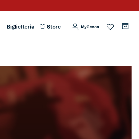
Biglietteria
Store
MyGenoa