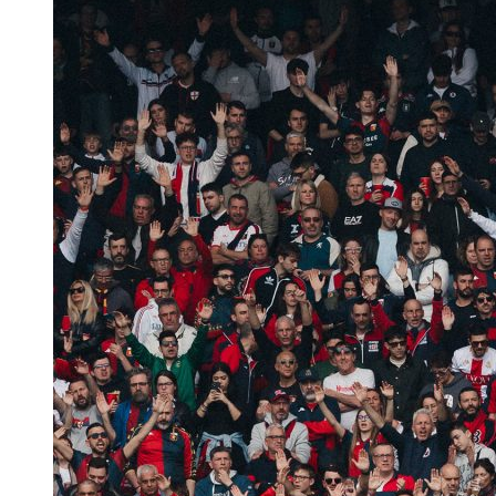
Robe di Kappa x Genoa
Vintage Collection
Red&Blue Voices
Kids
Accessori
Party
Outlet
Caffè Boasi x Genoa