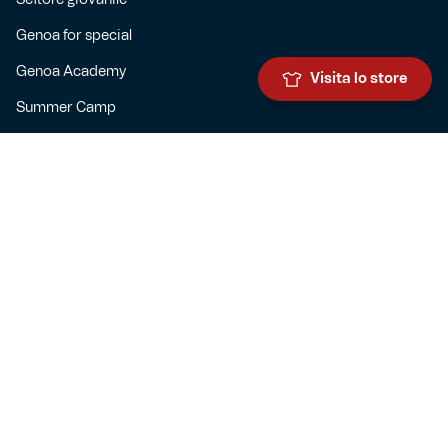
Settore giovanile
Genoa for special
Genoa Academy
Visita lo store
Summer Camp
CLUB
Governance
Sedi
Responsabilità sociale
UTILITIES
Store online
Spedizioni e Rimborsi