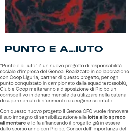
Robe di Kappa x Genoa
Vintage Collection
Red&Blue Voices
PUNTO E A…IUTO
Kids
“Punto e a…iuto” è un nuovo progetto di responsabilità
sociale d’impresa del Genoa. Realizzato in collaborazione
con Coop Liguria, partner di questo progetto, per ogni
Accessori
punto conquistato in campionato dalla squadra rossoblù,
Club e Coop metteranno a disposizione di Ricibo un
corrispettivo in denaro mensile da utilizzare nella catena
Party
di supermercati di riferimento e a regime scontato.
Con questo nuovo progetto il Genoa CFC vuole rinnovare
Outlet
il suo impegno di sensibilizzazione alla
lotta allo spreco
alimentare
e lo fa affiancando il progetto già in essere
Caffè Boasi x Genoa
dallo scorso anno con Ricibo. Consci dell’importanza del