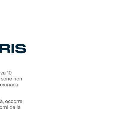
RIS
rva 10
persone non
ocronaca
tà, occorre
orni della
na volta
de o del
tuitamente