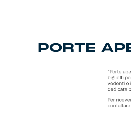
PORTE AP
“Porte aper
biglietti p
vedenti o 
dedicata p
Per riceve
contattare
settimana i
allo stadi
link di rif
la radiocr