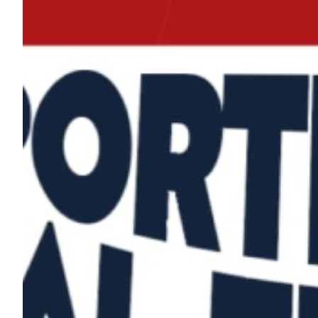
Robe di Kappa x Genoa
Vintage Collection
Red&Blue Voices
Kids
Accessori
Party
Outlet
Caffè Boasi x Genoa