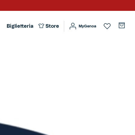
Biglietteria
Store
MyGenoa