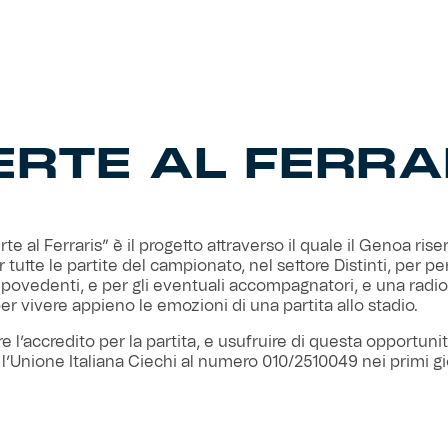
ERTE AL FERRA
te al Ferraris” è il progetto attraverso il quale il Genoa rise
er tutte le partite del campionato, nel settore Distinti, per 
ipovedenti, e per gli eventuali accompagnatori, e una radi
er vivere appieno le emozioni di una partita allo stadio.
re l’accredito per la partita, e usufruire di questa opportuni
 l’Unione Italiana Ciechi al numero 010/2510049 nei primi gi
n cui si disputa il match, fornendo i dati da loro richiesti. U
o con l’utilizzo di smartphone e cuffie, servendosi del QRco
erimento, si verrà indirizzati al sito in uso per ascoltare gra
onaca.