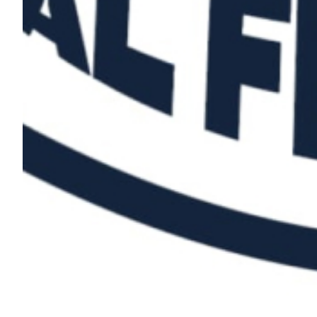
Helan x Genoa
Isolani x Genoa
Gift Card Online Store
Fortissimo batte il mio cuor