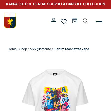
KAPPA FUTURE GENOA: SCOPRI LA CAPSULE COLLECTION
Home
/
Abbigliamento
/
Tacchettee Collection
/ T-shirt
Tacchettee Zena
Home
/
Shop
/
Abbigliamento
/
T-shirt Tacchettee Zena
Prima squadra
Kit gara
Primavera
Kappa Futur Genoa
Settore giovanile
Genoa x Genova
Kombat XXV
Prima squadra
Genoa x Rolling Stone