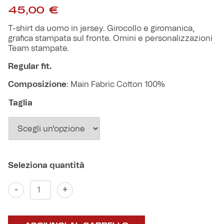
Robe di Kappa x Genoa
45,00
€
T-shirt da uomo in jersey. Girocollo e giromanica,
Vintage Collection
grafica stampata sul fronte. Omini e personalizzazioni
Team stampate.
Red&Blue Voices
Regular fit.
Composizione
: Main Fabric Cotton 100%
Kids
Taglia
Accessori
Party
T-
-
+
Outlet
shirt
Tacchettee
Zena
Caffè Boasi x Genoa