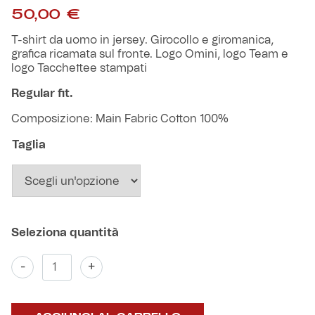
Robe di Kappa x Genoa
50,00
€
T-shirt da uomo in jersey. Girocollo e giromanica,
Vintage Collection
grafica ricamata sul fronte. Logo Omini, logo Team e
logo Tacchettee stampati
Red&Blue Voices
Regular fit.
Composizione: Main Fabric Cotton 100%
Kids
Taglia
Accessori
Party
T-
-
+
Outlet
shirt
Tacchettee
90's
Caffè Boasi x Genoa