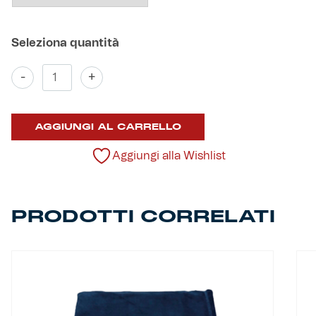
Robe di Kappa x Genoa
Vintage Collection
Set
-
+
tovagliette
Red&Blue Voices
quantità
Kids
AGGIUNGI AL CARRELLO
Aggiungi alla Wishlist
Accessori
PRODOTTI CORRELATI
Party
Outlet
Caffè Boasi x Genoa