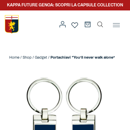
KAPPA FUTURE GENOA: SCOPRI LA CAPSULE COLLECTION
Home
/
Altro
/
Accessori
/ Portachiavi “You’ll never walk
alone”
Home
/
Shop
/
Gadget
/
Portachiavi “You’ll never walk alone”
Prima squadra
Kit gara
Primavera
Kappa Futur Genoa
Settore giovanile
Genoa x Genova
Kombat XXV
Prima squadra
Genoa x Rolling Stone