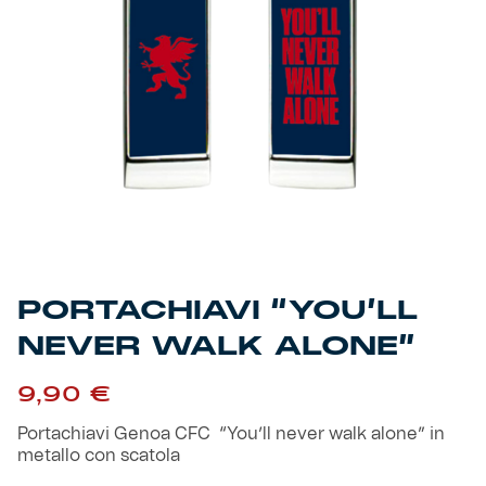
Primavera
Training
Settore giovanile
Pre Match
Rappresentanza
Genoa for Special
Genoa Academy
Tacchettee Collection
PORTACHIAVI “YOU’LL
Urban Collection
NEVER WALK ALONE”
Throwback Duemila
9,90
€
Portachiavi Genoa CFC “You’ll never walk alone” in
Sebago x Genoa
metallo con scatola