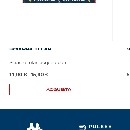
SCIARPA TELAR
S
Sciarpa telar jacquardcon...
...
Fascia
14,90
€
-
15,90
€
5
di
prezzo:
ACQUISTA
da
14,90 €
Questo
Q
a
prodotto
p
15,90 €
ha
h
più
p
varianti.
v
Le
L