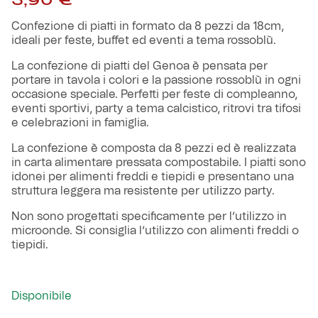
3,90
€
Robe di Kappa x Genoa
Confezione di piatti in formato da 8 pezzi da 18cm,
ideali per feste, buffet ed eventi a tema rossoblù.
Vintage Collection
La confezione di piatti del Genoa è pensata per
portare in tavola i colori e la passione rossoblù in ogni
Red&Blue Voices
occasione speciale. Perfetti per feste di compleanno,
eventi sportivi, party a tema calcistico, ritrovi tra tifosi
e celebrazioni in famiglia.
Kids
La confezione è composta da 8 pezzi ed è realizzata
in carta alimentare pressata compostabile. I piatti sono
idonei per alimenti freddi e tiepidi e presentano una
struttura leggera ma resistente per utilizzo party.
Accessori
Non sono progettati specificamente per l’utilizzo in
microonde. Si consiglia l’utilizzo con alimenti freddi o
Party
tiepidi.
Outlet
Disponibile
Caffè Boasi x Genoa