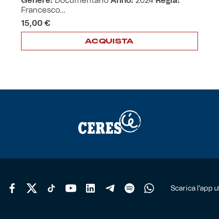
Genere:
Documentario
Anno:
2024
Regia:
Francesco...
15,00
€
ACQUISTA
Scarica l'app uf