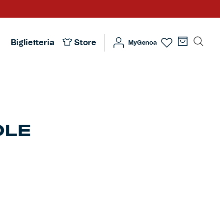
Biglietteria
Store
MyGenoa
OLE