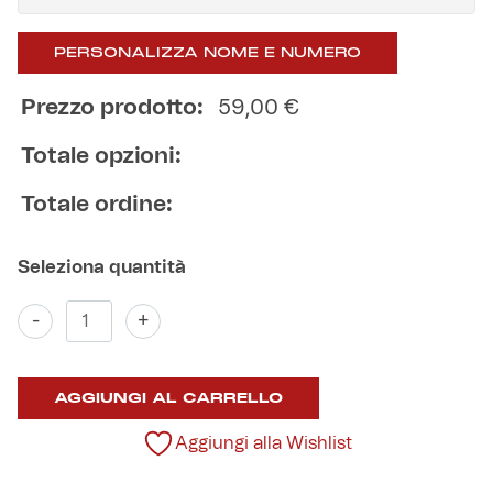
Helan x Genoa
PERSONALIZZA NOME E NUMERO
Prezzo prodotto:
59,00
€
Isolani x Genoa
Totale opzioni:
Gift Card Online Store
Totale ordine:
Fortissimo batte il mio cuor
Maglia
-
+
Third
2025/26
Rolling
AGGIUNGI AL CARRELLO
Stone
quantità
Aggiungi alla Wishlist