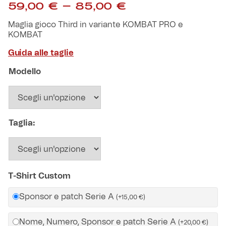
Fascia
59,00
€
-
85,00
€
Robe di Kappa x Genoa
di
prezzo:
Maglia gioco Third in variante KOMBAT PRO e
da
Vintage Collection
KOMBAT
59,00 €
Guida alle taglie
a
Red&Blue Voices
85,00 €
Modello
Kids
Taglia:
Accessori
Party
T-Shirt Custom
Outlet
Sponsor e patch Serie A
(
+
15,00
€
)
Caffè Boasi x Genoa
Nome, Numero, Sponsor e patch Serie A
(
+
20,00
€
)