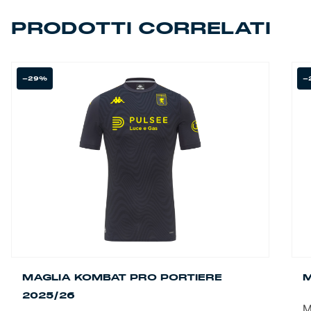
PRODOTTI CORRELATI
-29%
-
MAGLIA KOMBAT PRO PORTIERE
M
2025/26
M