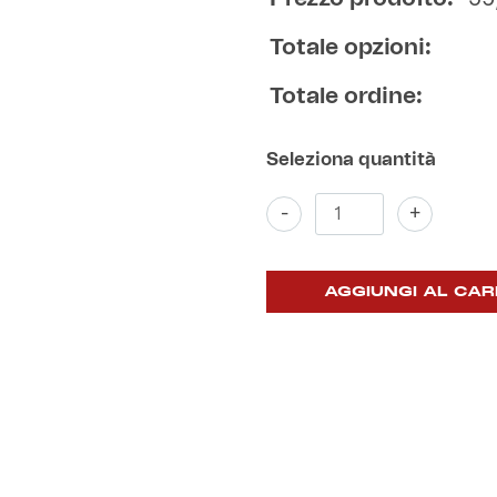
Totale opzioni:
Totale ordine:
Maglia
-
+
Away
2025/26
Rolling
Stone
AGGIUNGI AL CAR
quantità