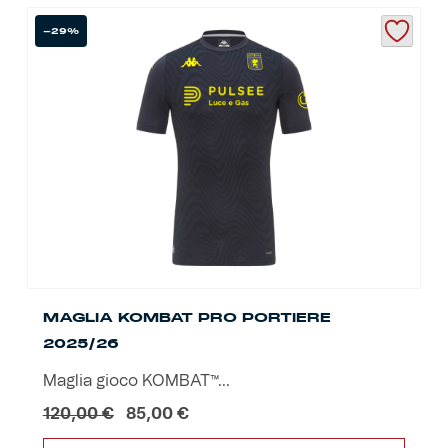
-29%
MAGLIA KOMBAT PRO PORTIERE
2025/26
Maglia gioco KOMBAT™...
Il
Il
120,00
€
85,00
€
prezzo
prezzo