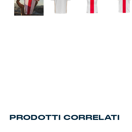
Robe di Kappa x Genoa
Vintage Collection
Red&Blue Voices
Kids
Accessori
Party
Outlet
PRODOTTI CORRELATI
Caffè Boasi x Genoa