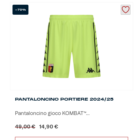
-70%
Helan x Genoa
Isolani x Genoa
Gift Card Online Store
Fortissimo batte il mio cuor
PANTALONCINO PORTIERE 2024/25
Pantaloncino gioco KOMBAT™...
Il
Il
49,00
€
14,90
€
prezzo
prezzo
originale
attuale