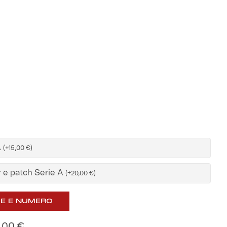
a
85,00 €
A
(
+
15,00
€
)
 e patch Serie A
(
+
20,00
€
)
E E NUMERO
,00
€