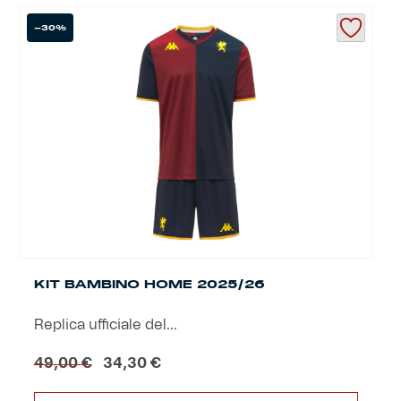
-30%
KIT BAMBINO HOME 2025/26
Replica ufficiale del...
Il
Il
49,00
€
34,30
€
prezzo
prezzo
originale
attuale