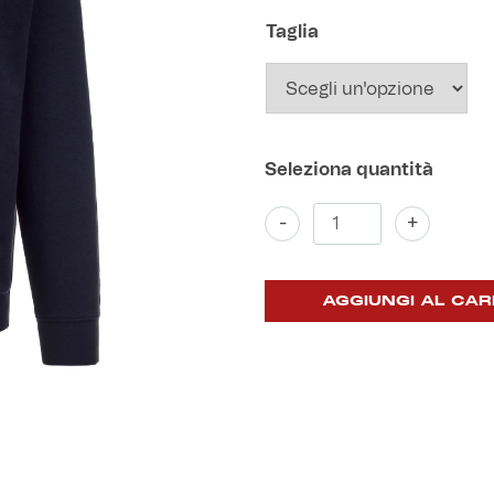
Taglia
Felpa
-
+
girocollo
blu
"Belin
che
AGGIUNGI AL CAR
Genoa"
quantità