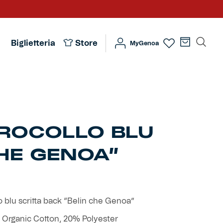
Biglietteria
Store
MyGenoa
IROCOLLO BLU
CHE GENOA”
o blu scritta back “Belin che Genoa”
% Organic Cotton, 20% Polyester