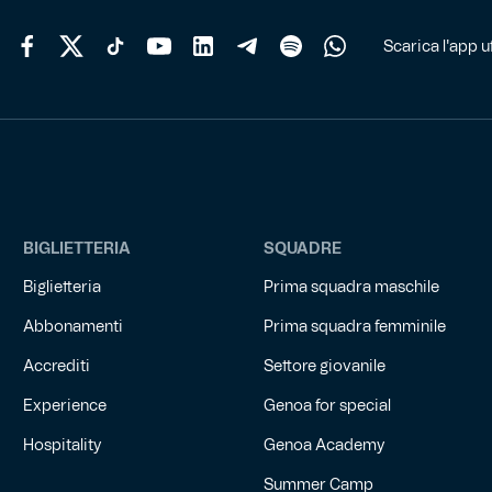
del
prodotto
Scarica l'app uf
BIGLIETTERIA
SQUADRE
Biglietteria
Prima squadra maschile
Abbonamenti
Prima squadra femminile
Accrediti
Settore giovanile
Experience
Genoa for special
Hospitality
Genoa Academy
Summer Camp