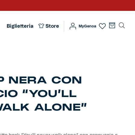
Biglietteria
Store
MyGenoa
IP NERA CON
IO “YOU’LL
ALK ALONE”