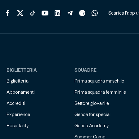
del
prodotto
Scarica l'app uf
BIGLIETTERIA
SQUADRE
Biglietteria
Prima squadra maschile
Abbonamenti
Prima squadra femminile
Accrediti
Settore giovanile
Experience
Genoa for special
Hospitality
Genoa Academy
Summer Camp