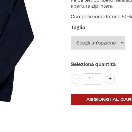
Felpa tempo libero nera scr
apertura zip intera.
Composizione:
Intero: 80
Taglia
Felpa
-
+
zip
nera
con
cappuccio
AGGIUNGI AL CAR
"You'll
never
walk
alone"
quantità