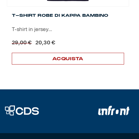
T-SHIRT ROBE DI KAPPA BAMBINO
T-shirt in jersey...
Il
Il
29,00
€
20,30
€
prezzo
prezzo
originale
attuale
ACQUISTA
era:
è:
29,00 €.
20,30 €.
Questo
prodotto
ha
più
varianti.
Le
opzioni
possono
essere
scelte
nella
pagina