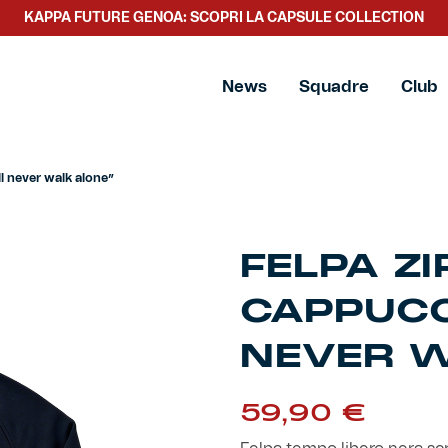
KAPPA FUTURE GENOA: SCOPRI LA CAPSULE COLLECTION
’ll never walk alone”
News
Squadre
Club
l never walk alone”
FELPA Z
CAPPUCC
NEVER W
59,90
€