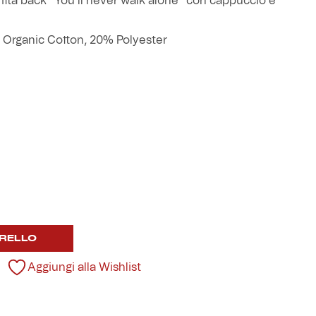
itta back “You’ll never walk alone” con cappuccio e
% Organic Cotton, 20% Polyester
RELLO
Aggiungi alla Wishlist