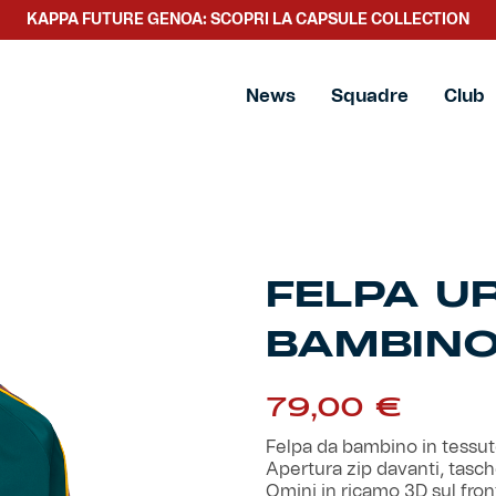
KAPPA FUTURE GENOA: SCOPRI LA CAPSULE COLLECTION
mbino
News
Squadre
Club
FELPA U
BAMBIN
79,00
€
Felpa da bambino in tessu
Apertura zip davanti, tasche
Omini in ricamo 3D sul fron