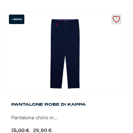
-60%
PANTALONE ROBE DI KAPPA
Pantalone chino in...
Il
Il
75,00
€
29,90
€