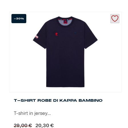
Helan x Genoa
-30%
Isolani x Genoa
Gift Card Online Store
Fortissimo batte il mio cuor
T-SHIRT ROBE DI KAPPA BAMBINO
T-shirt in jersey...
Il
Il
29,00
€
20,30
€