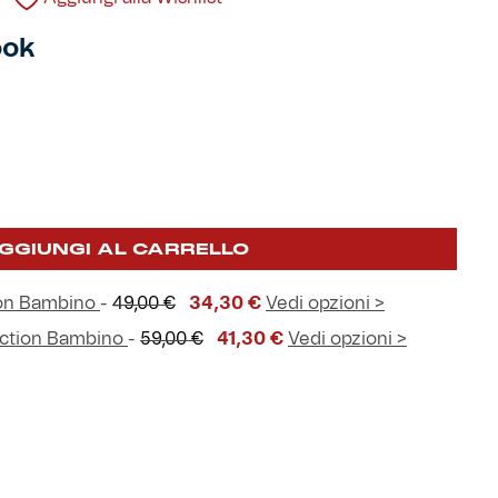
ook
GGIUNGI AL CARRELLO
Il
Il
ion Bambino
-
49,00
€
34,30
€
Vedi opzioni >
prezzo
prezzo
Il
Il
ection Bambino
-
59,00
€
41,30
€
Vedi opzioni >
originale
attuale
prezzo
prezzo
era:
è:
originale
attuale
49,00 €.
34,30 €.
era:
è:
59,00 €.
41,30 €.