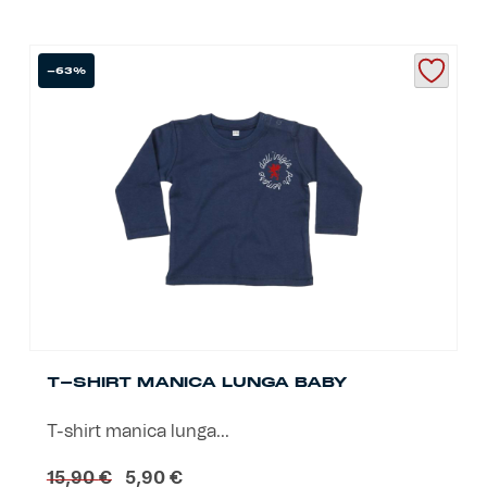
-63%
T-SHIRT MANICA LUNGA BABY
T-shirt manica lunga...
Il
Il
15,90
€
5,90
€