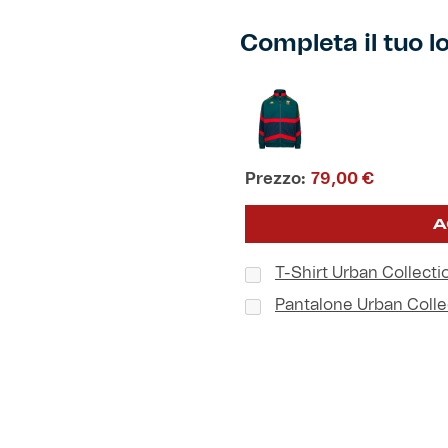
Completa il tuo l
Prezzo:
79,00
€
A
T-Shirt Urban Collect
Pantalone Urban Coll