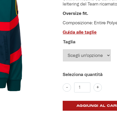
lettering del Team ricamato
Oversize fit.
Composizione: Entire Poly
Guida alle taglie
Taglia
Felpa
-
+
Urban
Collection
Bambino
quantità
AGGIUNGI AL CAR