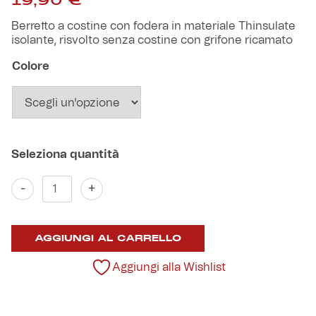
19,90
€
Robe di Kappa x Genoa
Berretto a costine con fodera in materiale Thinsulate
isolante, risvolto senza costine con grifone ricamato
Vintage Collection
Colore
Red&Blue Voices
Kids
Berretto
-
+
a
Accessori
costine
Grifone
Party
AGGIUNGI AL CARRELLO
quantità
Aggiungi alla Wishlist
Outlet
Caffè Boasi x Genoa