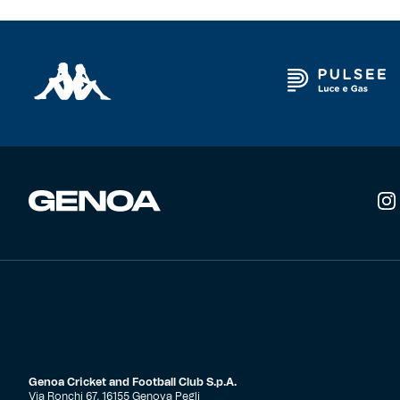
Robe di Kappa x Genoa
Vintage Collection
Red&Blue Voices
Kids
Accessori
Party
Outlet
Genoa Cricket and Football Club S.p.A.
Caffè Boasi x Genoa
Via Ronchi 67, 16155 Genova Pegli