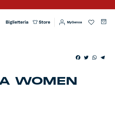
Biglietteria
Store
MyGenoa
Facebook
Twitter
WhatsA
Tele
OA WOMEN