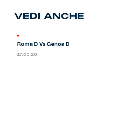
Primavera
Training
VEDI ANCHE
Settore giovanile
Pre Match
Rappresentanza
Roma D Vs Genoa D
17.05.26
Genoa for Special
Genoa Academy
Tacchettee Collection
Urban Collection
Throwback Duemila
Sebago x Genoa