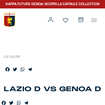
KAPPA FUTURE GENOA: SCOPRI LA CAPSULE COLLECTION
Prima squadra
Kit gara
12.10.25
Primavera
Kappa Futur Genoa
Facebook
Twitter
WhatsApp
Telegram
Settore giovanile
Genoa x Genova
LAZIO D VS GENOA D
Kombat XXV
Prima squadra
Genoa x Rolling Stone
Facebook
Twitter
WhatsApp
Telegram