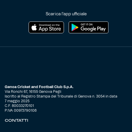
Helan x Genoa
Scarica l'app ufficiale
Isolani x Genoa
Gift Card Online Store
Fortissimo batte il mio cuor
Genoa Cricket and Football Club S.p.A.
Via Ronchi 67, 16155 Genova Pegli
Iscritto al Registro Stampa del Tribunale di Genova n. 3054 in data
7 maggio 2025
C.F. 80033270101
P.IVA 00973790108
CONTATTI