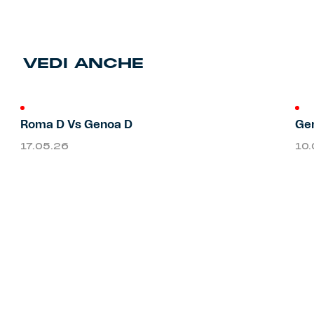
Primavera
Training
VEDI ANCHE
Settore giovanile
Pre Match
Rappresentanza
Roma D Vs Genoa D
Gen
Genoa for Special
17.05.26
10
Genoa Academy
Tacchettee Collection
Urban Collection
Throwback Duemila
Sebago x Genoa