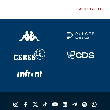
Robe di Kappa x Genoa
VEDI TUTTE
Vintage Collection
Red&Blue Voices
Kids
Accessori
Party
Outlet
Caffè Boasi x Genoa