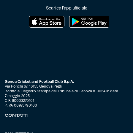
Scarica l'app ufficiale
Helan x Genoa
Isolani x Genoa
Gift Card Online Store
Fortissimo batte il mio cuor
Genoa Cricket and Football Club S.p.A.
Via Ronchi 67, 16155 Genova Pegli
Iscritto al Registro Stampa del Tribunale di Genova n. 3054 in data
7 maggio 2025
C.F. 80033270101
P.IVA 00973790108
CONTATTI