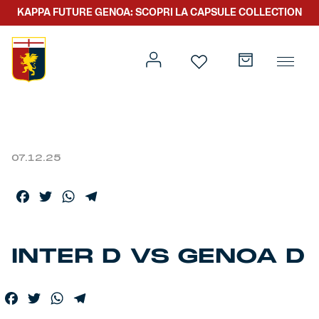
KAPPA FUTURE GENOA: SCOPRI LA CAPSULE COLLECTION
07.12.25
Prima squadra
Kit gara
Facebook
Twitter
WhatsApp
Telegram
Primavera
Kappa Futur Genoa
Settore giovanile
Genoa x Genova
INTER D VS GENOA D
Kombat XXV
Facebook
Twitter
WhatsApp
Telegram
Prima squadra
Genoa x Rolling Stone