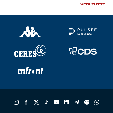
Robe di Kappa x Genoa
VEDI TUTTE
Vintage Collection
Red&Blue Voices
Kids
Accessori
Party
Outlet
Caffè Boasi x Genoa