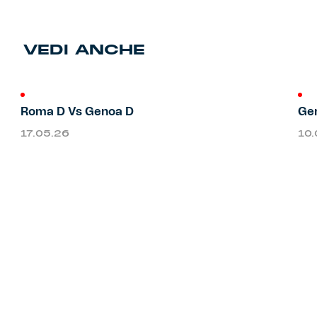
Primavera
Training
VEDI ANCHE
Settore giovanile
Pre Match
Rappresentanza
Roma D Vs Genoa D
Gen
17.05.26
10
Genoa for Special
Genoa Academy
Tacchettee Collection
Urban Collection
Throwback Duemila
Sebago x Genoa