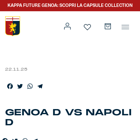
KAPPA FUTURE GENOA: SCOPRI LA CAPSULE COLLECTION
22.11.25
Prima squadra
Kit gara
Facebook
Twitter
WhatsApp
Telegram
Primavera
Kappa Futur Genoa
Settore giovanile
Genoa x Genova
GENOA D VS NAPOLI
D
Kombat XXV
Prima squadra
Genoa x Rolling Stone