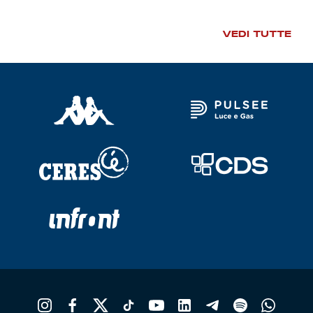
Robe di Kappa x Genoa
VEDI TUTTE
Vintage Collection
Red&Blue Voices
Kids
Accessori
Party
Outlet
Caffè Boasi x Genoa