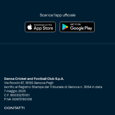
Helan x Genoa
Scarica l'app ufficiale
Isolani x Genoa
Gift Card Online Store
Fortissimo batte il mio cuor
Genoa Cricket and Football Club S.p.A.
Via Ronchi 67, 16155 Genova Pegli
Iscritto al Registro Stampa del Tribunale di Genova n. 3054 in data
7 maggio 2025
C.F. 80033270101
P.IVA 00973790108
CONTATTI