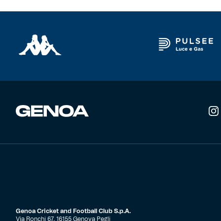
Robe di Kappa x Genoa
Vintage Collection
Red&Blue Voices
Kids
Accessori
Party
Outlet
Genoa Cricket and Football Club S.p.A.
Caffè Boasi x Genoa
Via Ronchi 67, 16155 Genova Pegli