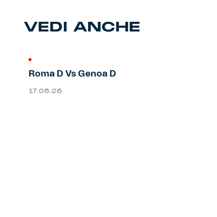
Primavera
Training
VEDI ANCHE
Settore giovanile
Pre Match
Rappresentanza
Roma D Vs Genoa D
17.05.26
Genoa for Special
Genoa Academy
Tacchettee Collection
Urban Collection
Throwback Duemila
Sebago x Genoa