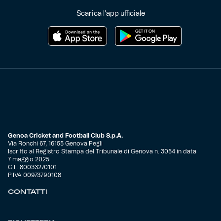
Scarica l'app ufficiale
Helan x Genoa
Isolani x Genoa
Gift Card Online Store
Fortissimo batte il mio cuor
Genoa Cricket and Football Club S.p.A.
Via Ronchi 67, 16155 Genova Pegli
Iscritto al Registro Stampa del Tribunale di Genova n. 3054 in data
7 maggio 2025
C.F. 80033270101
P.IVA 00973790108
CONTATTI