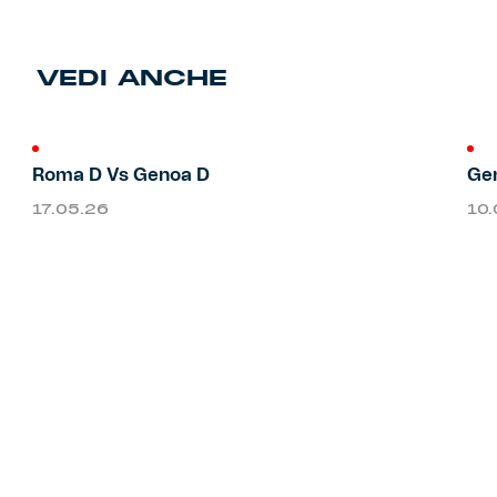
Primavera
Training
VEDI ANCHE
Settore giovanile
Pre Match
Rappresentanza
Roma D Vs Genoa D
Gen
17.05.26
10
Genoa for Special
Genoa Academy
Tacchettee Collection
Urban Collection
Throwback Duemila
Sebago x Genoa