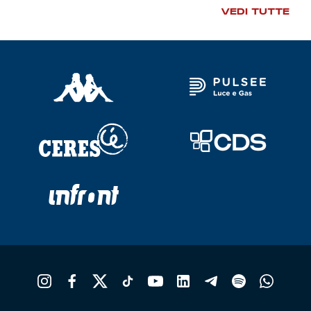
Robe di Kappa x Genoa
VEDI TUTTE
Vintage Collection
Red&Blue Voices
Kids
Accessori
Party
Outlet
Caffè Boasi x Genoa