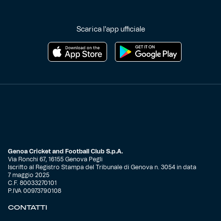
Helan x Genoa
Scarica l'app ufficiale
Isolani x Genoa
Gift Card Online Store
Fortissimo batte il mio cuor
Genoa Cricket and Football Club S.p.A.
Via Ronchi 67, 16155 Genova Pegli
Iscritto al Registro Stampa del Tribunale di Genova n. 3054 in data
7 maggio 2025
C.F. 80033270101
P.IVA 00973790108
CONTATTI