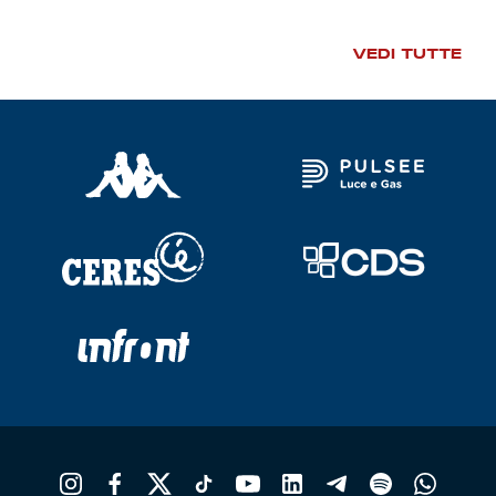
Robe di Kappa x Genoa
VEDI TUTTE
Vintage Collection
Red&Blue Voices
Kids
Accessori
Party
Outlet
Caffè Boasi x Genoa