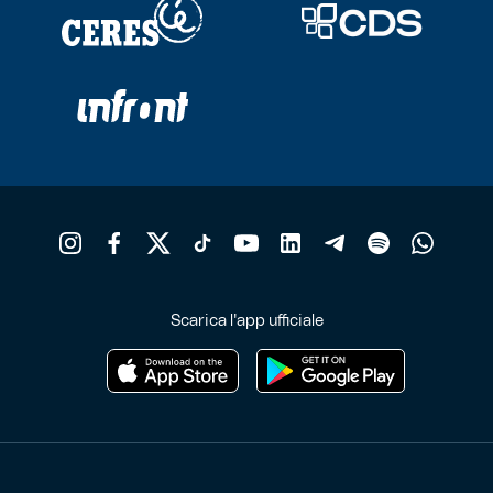
Robe di Kappa x Genoa
Vintage Collection
Red&Blue Voices
Kids
Accessori
Scarica l'app ufficiale
Party
Outlet
Caffè Boasi x Genoa