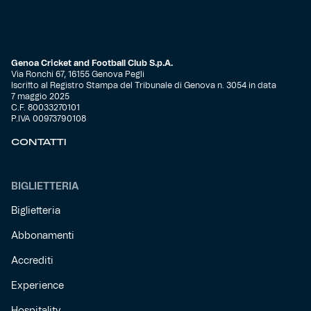
Helan x Genoa
Genoa Cricket and Football Club S.p.A.
Isolani x Genoa
Via Ronchi 67, 16155 Genova Pegli
Iscritto al Registro Stampa del Tribunale di Genova n. 3054 in data
7 maggio 2025
Gift Card Online Store
C.F. 80033270101
P.IVA 00973790108
Fortissimo batte il mio cuor
CONTATTI
BIGLIETTERIA
Biglietteria
Abbonamenti
Accrediti
Experience