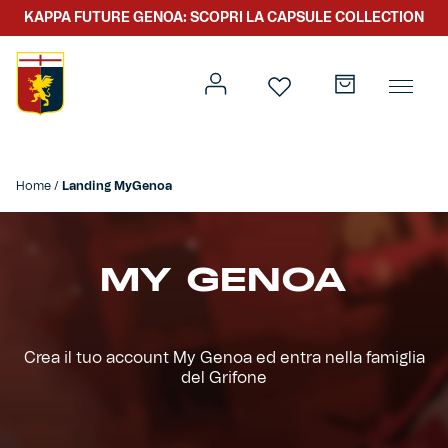
KAPPA FUTURE GENOA: SCOPRI LA CAPSULE COLLECTION
Home
/
Landing MyGenoa
Prima squadra
Kit gara
MY GENOA
Primavera
Kappa Futur Genoa
Settore giovanile
Genoa x Genova
Crea il tuo account My Genoa ed entra nella famiglia
del Grifone
Kombat XXV
Prima squadra
Genoa x Rolling Stone