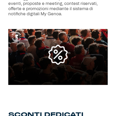
eventi, proposte e meeting, contest riservati,
Robe di Kappa x Genoa
offerte e promozioni mediante il sistema di
notifiche digitali My Genoa.
Vintage Collection
Red&Blue Voices
Kids
Accessori
Party
Outlet
SCONTI DEDICATI
Caffè Boasi x Genoa