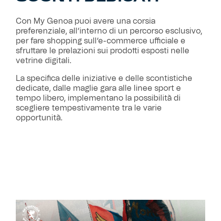
Con My Genoa puoi avere una corsia
Helan x Genoa
preferenziale, all’interno di un percorso esclusivo,
per fare shopping sull’e-commerce ufficiale e
Isolani x Genoa
sfruttare le prelazioni sui prodotti esposti nelle
vetrine digitali.
Gift Card Online Store
La specifica delle iniziative e delle scontistiche
dedicate, dalle maglie gara alle linee sport e
tempo libero, implementano la possibilità di
Fortissimo batte il mio cuor
scegliere tempestivamente tra le varie
opportunità.