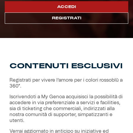
ACCEDI
Primavera
Training
REGISTRATI
Settore giovanile
Pre Match
Rappresentanza
Genoa for Special
CONTENUTI ESCLUSIVI
Genoa Academy
Tacchettee Collection
Registrati per vivere l’amore per i colori rossoblù a
360°.
Urban Collection
Iscrivendoti a My Genoa acquisisci la possibilità di
accedere in via preferenziale a servizi e facilities,
Throwback Duemila
sia di ticketing che commerciali, indirizzati alla
nostra comunità di supporter, simpatizzanti e
utenti.
Sebago x Genoa
Verrai aggiornato in anticipo su iniziative ed