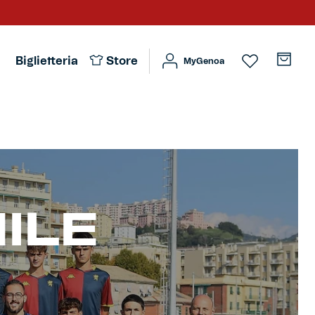
Biglietteria
Store
MyGenoa
ILE