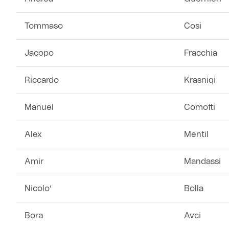
Helan x Genoa
Tommaso
Cosi
Isolani x Genoa
Jacopo
Fracchia
Gift Card Online Store
Riccardo
Krasniqi
Fortissimo batte il mio cuor
Manuel
Comotti
Alex
Mentil
Amir
Mandassi
Nicolo’
Bolla
Bora
Avci