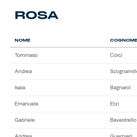
Robe di Kappa x Genoa
ROSA
Vintage Collection
Red&Blue Voices
NOME
COGNOM
Kids
Tommaso
Corci
Andrea
Scognamill
Accessori
Isaia
Bagnarol
Party
Emanuele
Etzi
Outlet
Gabriele
Bavestrello
Caffè Boasi x Genoa
Andrea
Guernieri