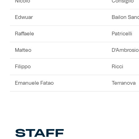
Nicolò
Consiglio
Edwuar
Bailon San
Raffaele
Patricelli
Matteo
D’Ambrosio
Filippo
Ricci
Emanuele Fatao
Terranova
STAFF