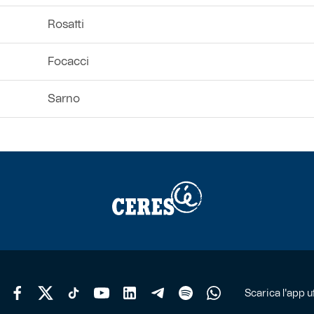
Rosatti
Focacci
Sarno
Scarica l'app uf