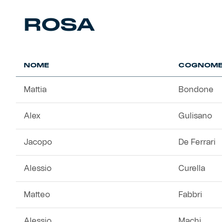
Robe di Kappa x Genoa
ROSA
Vintage Collection
Red&Blue Voices
NOME
COGNOM
Kids
Mattia
Bondone
Alex
Gulisano
Accessori
Jacopo
De Ferrari
Party
Alessio
Curella
Outlet
Matteo
Fabbri
Caffè Boasi x Genoa
Alessio
Machi