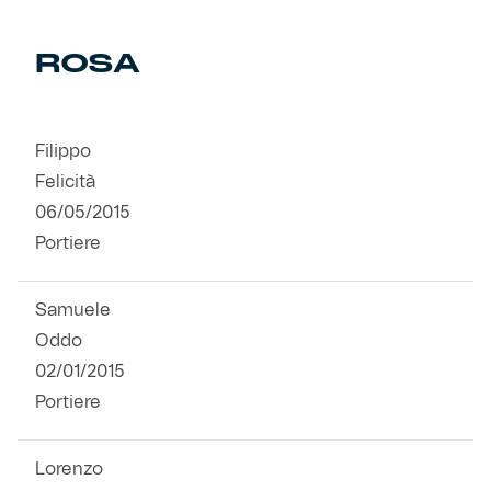
Primavera
Training
ROSA
Settore giovanile
Pre Match
Filippo
Rappresentanza
Felicità
06/05/2015
Genoa for Special
Portiere
Genoa Academy
Tacchettee Collection
Samuele
Urban Collection
Oddo
02/01/2015
Throwback Duemila
Portiere
Sebago x Genoa
Lorenzo