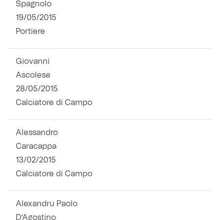
Spagnolo
Robe di Kappa x Genoa
19/05/2015
Portiere
Vintage Collection
Red&Blue Voices
Giovanni
Ascolese
Kids
28/05/2015
Calciatore di Campo
Alessandro
Accessori
Caracappa
13/02/2015
Party
Calciatore di Campo
Outlet
Alexandru Paolo
Caffè Boasi x Genoa
D’Agostino