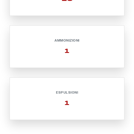
Helan x Genoa
Isolani x Genoa
AMMONIZIONI
Gift Card Online Store
1
Fortissimo batte il mio cuor
ESPULSIONI
1