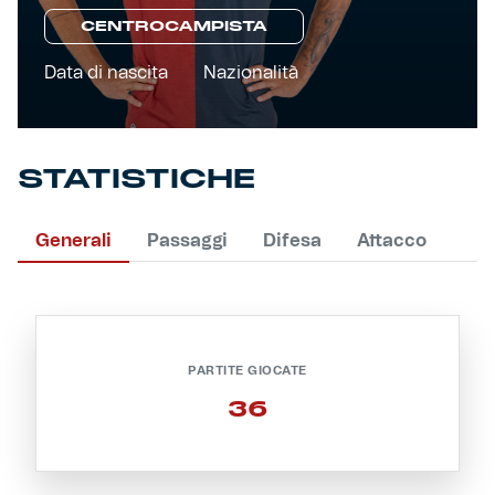
CENTROCAMPISTA
Primavera
Training
Data di nascita
Nazionalità
Settore giovanile
Pre Match
Rappresentanza
STATISTICHE
Genoa for Special
Generali
Passaggi
Difesa
Attacco
Genoa Academy
Tacchettee Collection
Urban Collection
PARTITE GIOCATE
Throwback Duemila
36
Sebago x Genoa