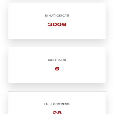
Robe di Kappa x Genoa
MINUTI GIOCATI
Vintage Collection
3009
Red&Blue Voices
Kids
SOSTITUITO
6
Accessori
Party
Outlet
FALLI COMMESSI
Caffè Boasi x Genoa
28