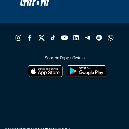
Robe di Kappa x Genoa
Vintage Collection
Red&Blue Voices
Kids
Scarica l'app ufficiale
Accessori
Party
Outlet
Caffè Boasi x Genoa