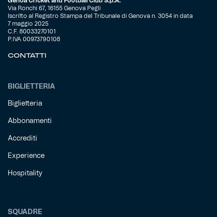
Genoa Cricket and Football Club S.p.A.
Via Ronchi 67, 16155 Genova Pegli
Iscritto al Registro Stampa del Tribunale di Genova n. 3054 in data
Helan x Genoa
7 maggio 2025
C.F. 80033270101
P.IVA 00973790108
Isolani x Genoa
CONTATTI
Gift Card Online Store
BIGLIETTERIA
Fortissimo batte il mio cuor
Biglietteria
Abbonamenti
Accrediti
Experience
Hospitality
SQUADRE