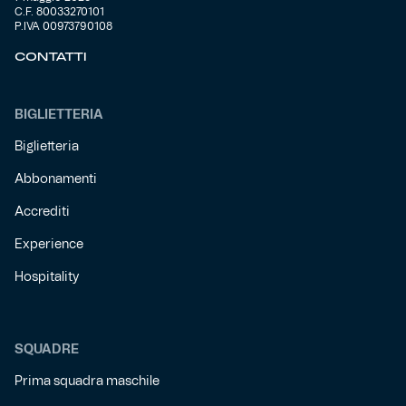
C.F. 80033270101
P.IVA 00973790108
Helan x Genoa
CONTATTI
Isolani x Genoa
BIGLIETTERIA
Gift Card Online Store
Biglietteria
Abbonamenti
Fortissimo batte il mio cuor
Accrediti
Experience
Hospitality
SQUADRE
Prima squadra maschile