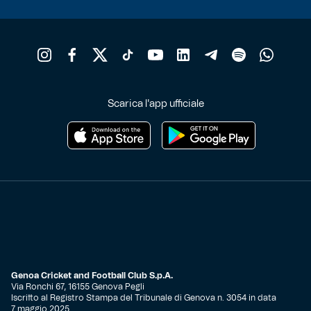
Robe di Kappa x Genoa
Vintage Collection
Red&Blue Voices
Scarica l'app ufficiale
Kids
Accessori
Party
Outlet
Genoa Cricket and Football Club S.p.A.
Via Ronchi 67, 16155 Genova Pegli
Iscritto al Registro Stampa del Tribunale di Genova n. 3054 in data
Caffè Boasi x Genoa
7 maggio 2025