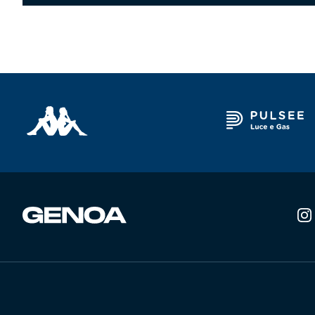
Robe di Kappa x Genoa
Vintage Collection
Red&Blue Voices
Kids
Accessori
Party
Outlet
Caffè Boasi x Genoa