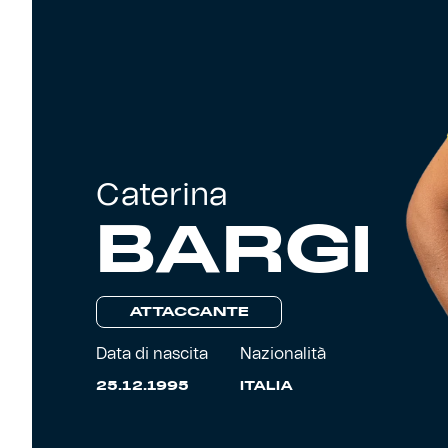
Primavera
Training
Settore giovanile
Pre Match
Rappresentanza
Caterina
Genoa for Special
BARGI
Genoa Academy
Tacchettee Collection
Urban Collection
ATTACCANTE
Data di nascita
Nazionalità
Throwback Duemila
25.12.1995
ITALIA
Sebago x Genoa