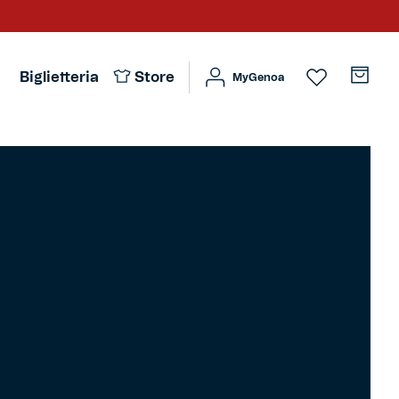
Biglietteria
Store
MyGenoa