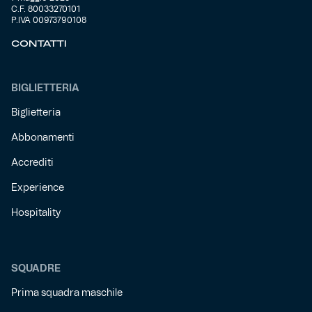
C.F. 80033270101
P.IVA 00973790108
Helan x Genoa
CONTATTI
Isolani x Genoa
BIGLIETTERIA
Gift Card Online Store
Biglietteria
Abbonamenti
Fortissimo batte il mio cuor
Accrediti
Experience
Hospitality
SQUADRE
Prima squadra maschile