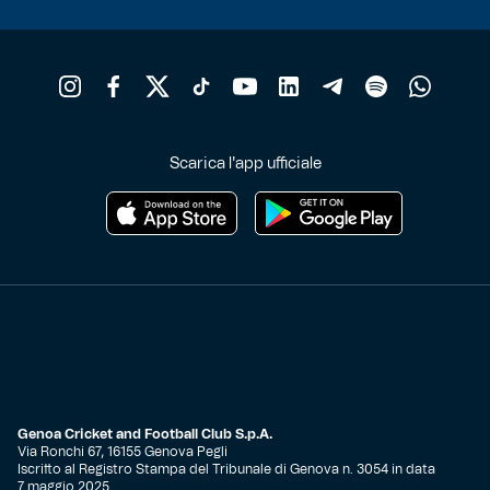
Robe di Kappa x Genoa
Vintage Collection
Red&Blue Voices
Scarica l'app ufficiale
Kids
Accessori
Party
Outlet
Genoa Cricket and Football Club S.p.A.
Via Ronchi 67, 16155 Genova Pegli
Iscritto al Registro Stampa del Tribunale di Genova n. 3054 in data
Caffè Boasi x Genoa
7 maggio 2025